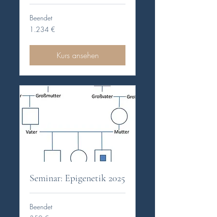
Beendet
1.234
1.234 €
Euro
Kurs ansehen
Seminar: Epigenetik 2025
Beendet
350