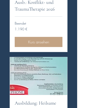
Ausb.: Konflikt- und
TraumaTherapie 2026
Beendet
1.190
1.190 €
Euro
Kurs ansehen
Ausbildung: Heilsame