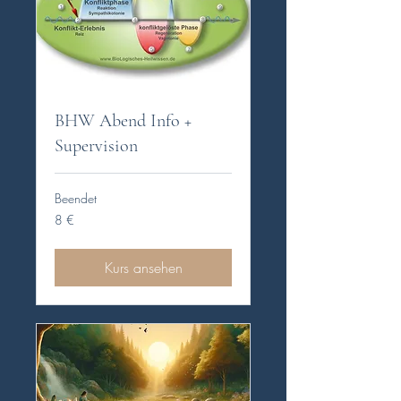
BHW Abend Info +
Supervision
Beendet
8
8 €
Euro
Kurs ansehen