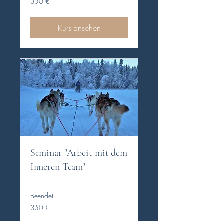
350 €
Euro
Kurs ansehen
Seminar "Arbeit mit dem
Inneren Team"
Beendet
350
350 €
Euro