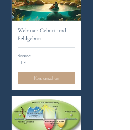
Webinar: Geburt und
Fehlgeburt
Beendet
11
11 €
Euro
Kurs ansehen