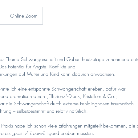
€
Online Zoom
ss das Thema Schwangerschaft und Geburt heutzutage zunehmend entna
Das Potential für Ängste, Konflikte und
irkungen auf Mutter und Kind kann dadurch anwachsen.
nte ich eine entspannte Schwangerschaft erleben, dafür war
end dramatisch durch „Effizienz“-Druck, Kristellern & Co.;
war die Schwangerschaft durch extreme Fehldiagnosen traumatisch –
hrung – selbstbestimmt und relativ natürlich.
 Praxis habe ich schon viele Erfahrungen mitgeteilt bekommen, die 
 als „positiv“ überwältigend erleben mussten.