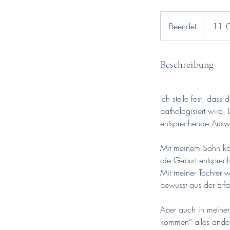
11
Euro
Beendet
B
11 
e
e
n
Beschreibung
d
e
Ich stelle fest, da
t
pathologisiert wird. 
entsprechende Ausw
Mit meinem Sohn kon
die Geburt entsprech
Mit meiner Tochter 
bewusst aus der Erfa
Aber auch in meiner
kommen“ alles andere