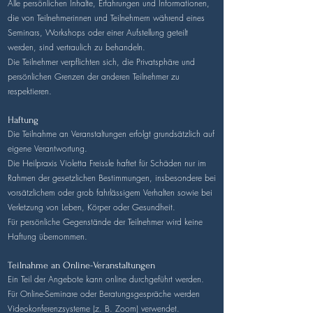
Alle persönlichen Inhalte, Erfahrungen und Informationen,
die von Teilnehmerinnen und Teilnehmern während eines
Seminars, Workshops oder einer Aufstellung geteilt
werden, sind vertraulich zu behandeln.
Die Teilnehmer verpflichten sich, die Privatsphäre und
persönlichen Grenzen der anderen Teilnehmer zu
respektieren.
Haftung
Die Teilnahme an Veranstaltungen erfolgt grundsätzlich auf
eigene Verantwortung.
Die Heilpraxis Violetta Freissle haftet für Schäden nur im
Rahmen der gesetzlichen Bestimmungen, insbesondere bei
vorsätzlichem oder grob fahrlässigem Verhalten sowie bei
Verletzung von Leben, Körper oder Gesundheit.
Für persönliche Gegenstände der Teilnehmer wird keine
Haftung übernommen.
Teilnahme an Online-Veranstaltungen
Ein Teil der Angebote kann online durchgeführt werden.
Für Online-Seminare oder Beratungsgespräche werden
Videokonferenzsysteme (z. B. Zoom) verwendet.