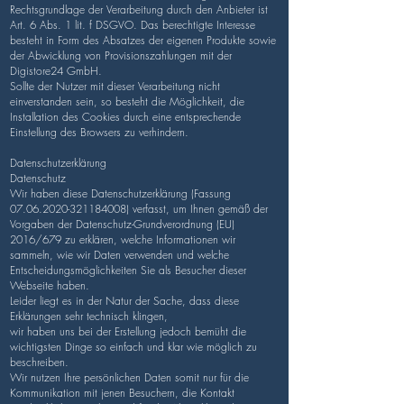
Rechtsgrundlage der Verarbeitung durch den Anbieter ist
Art. 6 Abs. 1 lit. f DSGVO. Das berechtigte Interesse
besteht in Form des Absatzes der eigenen Produkte sowie
der Abwicklung von Provisionszahlungen mit der
Digistore24 GmbH.
Sollte der Nutzer mit dieser Verarbeitung nicht
einverstanden sein, so besteht die Möglichkeit, die
Installation des Cookies durch eine entsprechende
Einstellung des Browsers zu verhindern.
Datenschutzerklärung
Datenschutz
Wir haben diese Datenschutzerklärung (Fassung
07.06.2020-321184008)
verfasst, um Ihnen gemäß der
Vorgaben der
Datenschutz-Grundverordnung (EU)
2016/679
zu erklären, welche Informationen wir
sammeln, wie wir Daten verwenden und welche
Entscheidungsmöglichkeiten Sie als Besucher dieser
Webseite haben.
Leider liegt es in der Natur der Sache, dass diese
Erklärungen sehr technisch klingen,
wir haben uns bei der Erstellung jedoch bemüht die
wichtigsten Dinge so einfach und klar wie möglich zu
beschreiben.
Wir nutzen Ihre persönlichen Daten somit nur für die
Kommunikation mit jenen Besuchern, die Kontakt