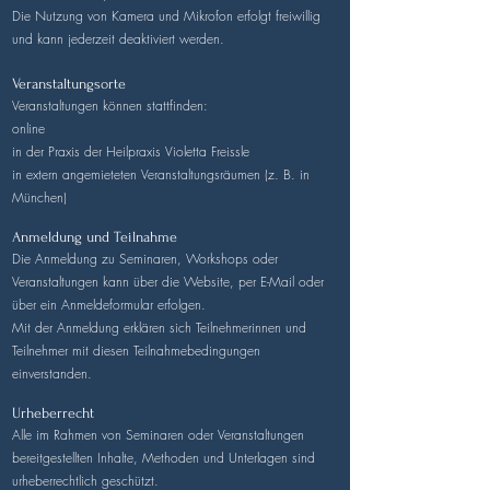
Die Nutzung von Kamera und Mikrofon erfolgt freiwillig
und kann jederzeit deaktiviert werden.
Veranstaltungsorte
Veranstaltungen können stattfinden:
online
in der Praxis der Heilpraxis Violetta Freissle
in extern angemieteten Veranstaltungsräumen (z. B. in
München)
Anmeldung und Teilnahme
Die Anmeldung zu Seminaren, Workshops oder
Veranstaltungen kann über die Website, per E-Mail oder
über ein Anmeldeformular erfolgen.
Mit der Anmeldung erklären sich Teilnehmerinnen und
Teilnehmer mit diesen Teilnahmebedingungen
einverstanden.
Urheberrecht
Alle im Rahmen von Seminaren oder Veranstaltungen
bereitgestellten Inhalte, Methoden und Unterlagen sind
urheberrechtlich geschützt.