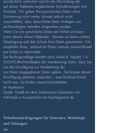
ausdrücklich wünschen und für die Abwicklung der
auf dieser Webseite angebotenen Dienstleistungen und
Produkte. Wir geben Ihre persönlichen Daten ohne
Zustimmung nicht weiter, können jedoch nicht
ausschließen, dass diese Daten beim Vorliegen von
rechtswidrigem Verhalten eingesehen werden.
Wenn Sie uns persönliche Daten per E-Mail schicken –
somit abseits dieser Webseite – können wir keine sichere
Übertragung und den Schutz Ihrer Daten garantieren. Wir
empfehlen Ihnen, vertrauliche Daten niemals unverschlüsselt
per E-Mail zu übermitteln.
Die Rechtsgrundlage besteht nach
Artikel 6 Absatz 1 a
DSGVO
(Rechtmäßigkeit der Verarbeitung) darin, dass Sie
uns die Einwilligung zur Verarbeitung der
von Ihnen eingegebenen Daten geben. Sie können diesen
Einwilligung jederzeit widerrufen – eine formlose E-Mail
reicht aus, Sie finden unsere Kontaktdaten
im Impressum.
Quelle: Erstellt mit dem
Datenschutz Generator
von
AdSimple in Kooperation mit
hashtagmann.de
Teilnahmebedingungen für Seminare, Workshops
und Sitzungen
der