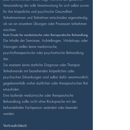
Veranstaltung die volle Verantwortung für sich selbst sowie
für ihre körperliche und psychische Gesundheit.
Teilnehmerinnen und Teilnehmer entscheiden eigenständig,
ob sie an einzelnen Übungen oder Prozessen teilnehmen
möchten.
Kein Ersatz für medizinische oder therapeutische Behandlung
Die Inhalte der Seminare, Aufstellungen, Workshops oder
Sitzungen stellen keine medizinische,
psychotherapeutische oder psychiatrische Behandlung
dar.
Sie ersetzen keine ärztliche Diagnose oder Therapie.
Teilnehmende mit bestehenden körperlichen oder
psychischen Erkrankungen sind selbst dafür verantwortlich,
gegebenenfalls vorher ärztlichen oder therapeutischen Rat
einzuholen.
Eine laufende medizinische oder therapeutische
Behandlung sollte nicht ohne Rücksprache mit der
behandelnden Fachperson verändert oder beendet
werden.
Vertraulichkeit