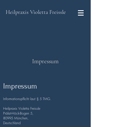
Heilpraxis
Violetta Freissle
Impressum
Impressum
Informationspflicht laut § 5 TMG.
Heilpraxis Violetta Freissle
Prälat-Höck-Bogen 5,
80995 München,
Deutschland