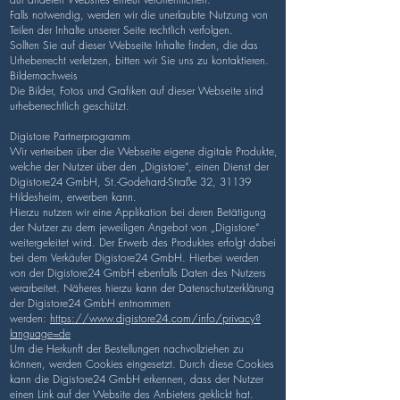
Falls notwendig, werden wir die unerlaubte Nutzung von
Teilen der Inhalte unserer Seite rechtlich verfolgen.
Sollten Sie auf dieser Webseite Inhalte finden, die das
Urheberrecht verletzen, bitten wir Sie uns zu kontaktieren.
Bildernachweis
Die Bilder, Fotos und Grafiken auf dieser Webseite sind
urheberrechtlich geschützt.
Digistore Partnerprogramm
Wir vertreiben über die Webseite eigene digitale Produkte,
welche der Nutzer über den „Digistore“, einen Dienst der
Digistore24 GmbH, St.-Godehard-Straße 32, 31139
Hildesheim, erwerben kann.
Hierzu nutzen wir eine Applikation bei deren Betätigung
der Nutzer zu dem jeweiligen Angebot von „Digistore“
weitergeleitet wird. Der Erwerb des Produktes erfolgt dabei
bei dem Verkäufer Digistore24 GmbH. Hierbei werden
von der Digistore24 GmbH ebenfalls Daten des Nutzers
verarbeitet. Näheres hierzu kann der Datenschutzerklärung
der Digistore24 GmbH entnommen
werden:
https://www.digistore24.com/info/privacy?
language=de
Um die Herkunft der Bestellungen nachvollziehen zu
können, werden Cookies eingesetzt. Durch diese Cookies
kann die Digistore24 GmbH erkennen, dass der Nutzer
einen Link auf der Website des Anbieters geklickt hat.