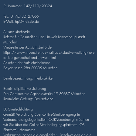
St.-Nummer: 147/119/20324
Tel.: 0176/32127866
E-Mail:
hp@vfreissle.de
Aufsichtsbehörde
Referat für Gesundheit und Umwelt Landeshauptstadt
München
Webseite der Aufsichtsbehörde
https://www.muenchen.de/rathaus/stadtverwaltung/refe
rat-fuer-gesundheit-und-umwelt.html
Anschrift der Aufsichtsbehörde
Bayerstrasse 28a 80335 München
Berufsbezeichnung: Heilpraktiker
Berufshaftpflichtversicherung
Die Continentale Agricolastraße 19 80687 München
Räumliche Geltung: Deutschland
EU-Streitschlichtung
Gemäß Verordnung über Online-Streitbeilegung in
Verbraucherangelegenheiten (ODR-Verordnung) möchten
wir Sie über die Online-Streitbeilegungsplattform (OS-
Plattform) informieren.
Verbraucher haben die Möglichkeit, Beschwerden an die