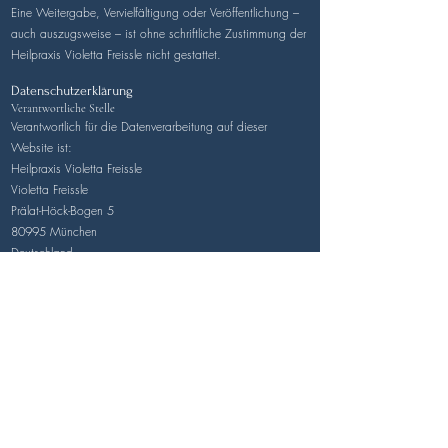
Eine Weitergabe, Vervielfältigung oder Veröffentlichung –
auch auszugsweise – ist ohne schriftliche Zustimmung der
Heilpraxis Violetta Freissle nicht gestattet.
Datenschutzerklärung
Verantwortliche Stelle
Verantwortlich für die Datenverarbeitung auf dieser
Website ist:
Heilpraxis Violetta Freissle
Violetta Freissle
Prälat-Höck-Bogen 5
80995 München
Deutschland
E-Mail:
hp@vfreissle.de
Website:
www.heilpraxis-violettafreissle.de
Allgemeine Hinweise zur Datenverarbeitung
Der Schutz Ihrer persönlichen Daten ist uns ein wichtiges
Anliegen.
Personenbezogene Daten werden auf dieser Website nur
im notwendigen Umfang und entsprechend der
gesetzlichen Datenschutzvorschriften (DSGVO und BDSG)