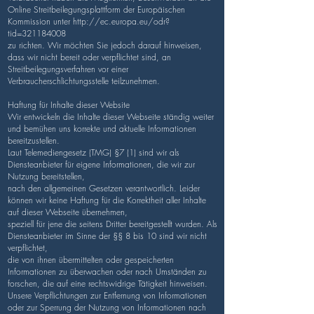
Online Streitbeilegungsplattform der Europäischen
Kommission unter
http://ec.europa.eu/odr?
tid=321184008
zu richten.
Wir möchten Sie jedoch darauf hinweisen,
dass wir nicht bereit oder verpflichtet sind, an
Streitbeilegungsverfahren vor einer
Verbraucherschlichtungsstelle teilzunehmen.
Haftung für Inhalte dieser Website
Wir entwickeln die Inhalte dieser Webseite ständig weiter
und bemühen uns korrekte und aktuelle Informationen
bereitzustellen.
Laut Telemediengesetz
(TMG) §7 (1)
sind wir als
Diensteanbieter für eigene Informationen, die wir zur
Nutzung bereitstellen,
nach den allgemeinen Gesetzen verantwortlich. Leider
können wir keine Haftung für die Korrektheit aller Inhalte
auf dieser Webseite übernehmen,
speziell für jene die seitens Dritter bereitgestellt wurden. Als
Diensteanbieter im Sinne der §§ 8 bis 10 sind wir nicht
verpflichtet,
die von ihnen übermittelten oder gespeicherten
Informationen zu überwachen oder nach Umständen zu
forschen,
die auf eine rechtswidrige Tätigkeit hinweisen.
Unsere Verpflichtungen zur Entfernung von Informationen
oder zur Sperrung der Nutzung von Informationen nach