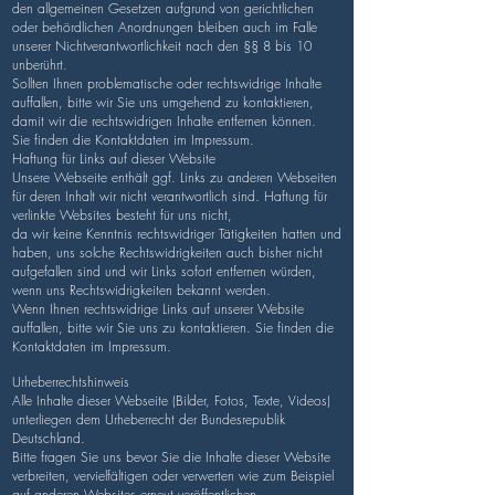
den allgemeinen Gesetzen aufgrund von gerichtlichen
oder behördlichen Anordnungen bleiben auch im Falle
unserer Nichtverantwortlichkeit nach den §§ 8 bis 10
unberührt.
Sollten Ihnen problematische oder rechtswidrige Inhalte
auffallen, bitte wir Sie uns umgehend zu kontaktieren,
damit wir die rechtswidrigen Inhalte entfernen können.
Sie finden die Kontaktdaten im Impressum.
Haftung für Links auf dieser Website
Unsere Webseite enthält ggf. Links zu anderen Webseiten
für deren Inhalt wir nicht verantwortlich sind. Haftung für
verlinkte Websites besteht für uns nicht,
da wir keine Kenntnis rechtswidriger Tätigkeiten hatten und
haben, uns solche Rechtswidrigkeiten auch bisher nicht
aufgefallen sind und wir Links sofort entfernen würden,
wenn uns Rechtswidrigkeiten bekannt werden.
Wenn Ihnen rechtswidrige Links auf unserer Website
auffallen, bitte wir Sie uns zu kontaktieren. Sie finden die
Kontaktdaten im Impressum.
Urheberrechtshinweis
Alle Inhalte dieser Webseite (Bilder, Fotos, Texte, Videos)
unterliegen dem Urheberrecht der Bundesrepublik
Deutschland.
Bitte fragen Sie uns bevor Sie die Inhalte dieser Website
verbreiten, vervielfältigen oder verwerten wie zum Beispiel
auf anderen Websites erneut veröffentlichen.