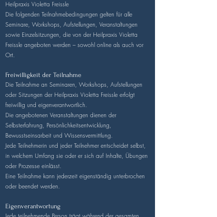
Heilpraxis Violetta Freissle
Die folgenden Teilnahmebedingungen gelten für alle
Seminare, Workshops, Aufstellungen, Veranstaltungen
sowie Einzelsitzungen, die von der Heilpraxis Violetta
Freissle angeboten werden – sowohl online als auch vor
Ort.
Freiwilligkeit der Teilnahme
Die Teilnahme an Seminaren, Workshops, Aufstellungen
oder Sitzungen der Heilpraxis Violetta Freissle erfolgt
freiwillig und eigenverantwortlich.
Die angebotenen Veranstaltungen dienen der
Selbsterfahrung, Persönlichkeitsentwicklung,
Bewusstseinsarbeit und Wissensvermittlung.
Jede Teilnehmerin und jeder Teilnehmer entscheidet selbst,
in welchem Umfang sie oder er sich auf Inhalte, Übungen
oder Prozesse einlässt.
Eine Teilnahme kann jederzeit eigenständig unterbrochen
oder beendet werden.
Eigenverantwortung
Jede teilnehmende Person trägt während der gesamten