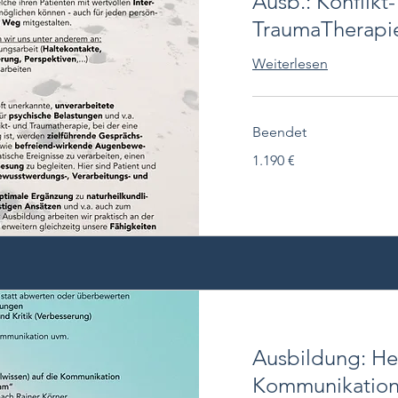
Ausb.: Konflikt
TraumaTherapi
Weiterlesen
Beendet
1.190
1.190 €
Euro
Ausbildung: He
Kommunikation