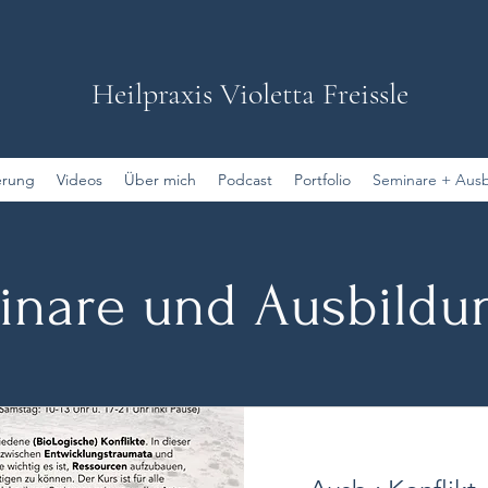
Heilpraxis
Violetta Freissle
erung
Videos
Über mich
Podcast
Portfolio
Seminare + Aus
inare und Ausbildu