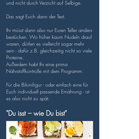
und nicht durch Verzicht auf Selbige.
Das sagt Euch dann der Test.
Ihr müsst dann also nur Euren Teller anders
bestücken. Wo früher kaum Nudeln drauf
waren, dürfen es vielleicht sogar mehr
sein - dafür z.B. gleichzeitig nicht so viele
Proteine.
Außerdem habt Ihr eine prima
Nährstoffkontrolle mit dem Programm.
Für die Bikinifigur - oder einfach eine für
Euch individuell passende Ernährung - ist
es also nicht zu spät.
"Du isst – wie Du bist"