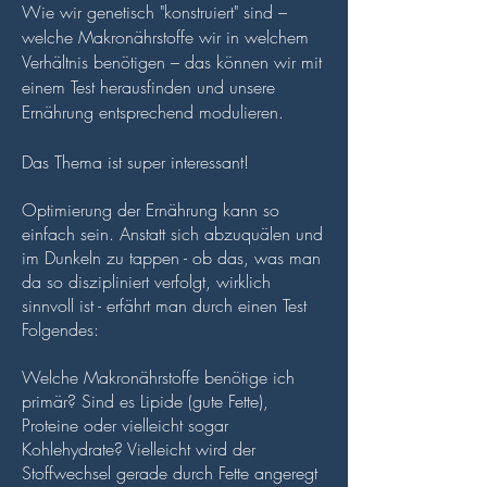
Wie wir genetisch "konstruiert" sind –
welche Makronährstoffe wir in welchem
Verhältnis benötigen – das können wir mit
einem Test herausfinden und unsere
Ernährung entsprechend modulieren.
Das Thema ist super interessant!
Optimierung der Ernährung kann so
einfach sein. Anstatt sich abzuquälen und
im Dunkeln zu tappen - ob das, was man
da so diszipliniert verfolgt, wirklich
sinnvoll ist - erfährt man durch einen Test
Folgendes:
Welche Makronährstoffe benötige ich
primär? Sind es Lipide (gute Fette),
Proteine oder vielleicht sogar
Kohlehydrate? Vielleicht wird der
Stoffwechsel gerade durch Fette angeregt