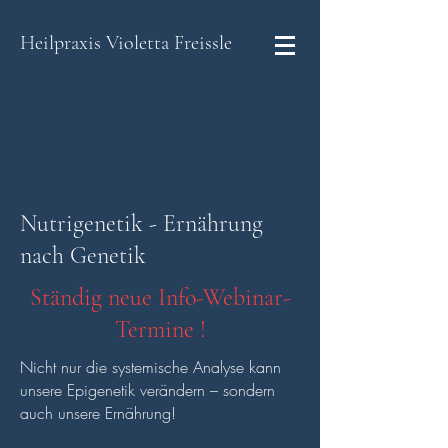
Heilpraxis
Violetta Freissle
Nutrigenetik - Ernährung
nach Genetik
Ständig neue Info-Webinar-
Termine !
Nicht nur die systemische Analyse kann
unsere Epigenetik verändern – sondern
auch unsere Ernährung!